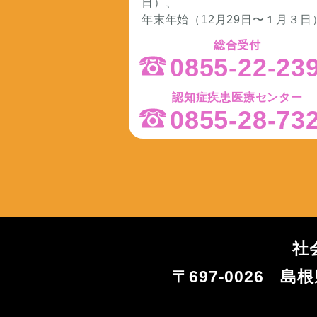
日）、
年末年始（12月29日〜１月３日
総合受付
0855-22-23
認知症疾患医療センター
0855-28-73
社
〒697-0026 島