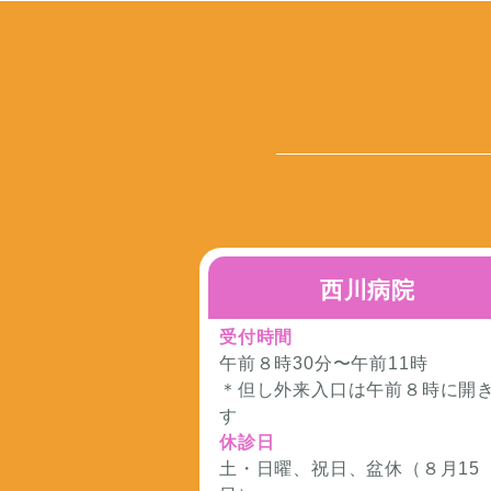
西川病院
受付時間
午前８時30分〜午前11時
＊但し外来入口は午前８時に開
す
休診日
土・日曜、祝日、盆休（８月15