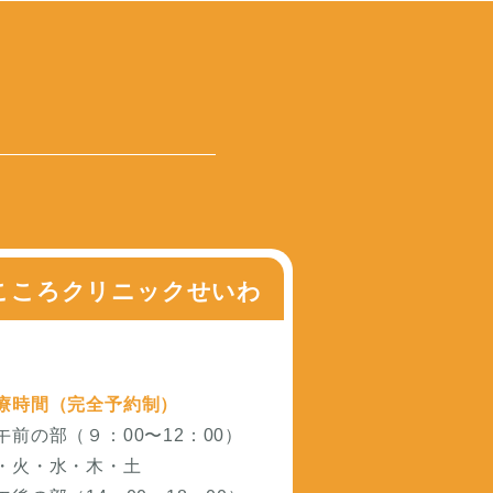
こころクリニックせいわ
療時間（完全予約制）
午前の部（９：00〜12：00）
・火・水・木・土