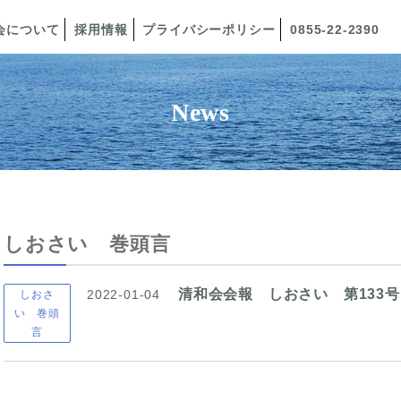
会について
採用情報
プライバシーポリシー
0855-22-2390
News
しおさい 巻頭言
清和会会報 しおさい 第133号
2022-01-04
しおさ
い 巻頭
言