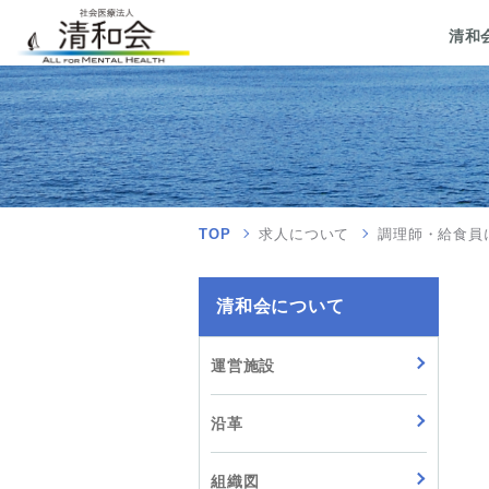
清和
TOP
求人について
調理師・給食員
清和会について
運営施設
沿革
組織図