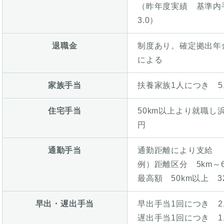
（昨年度実績 基準内手
3.0）
退職金
制度あり。確定拠出年金
による
家族手当
扶養家族1人につき 5,
住宅手当
50km以上より就職し浜
円
通勤手当
通勤距離により支給
例）距離区分 5km～6k
最高額 50km以上 32
早出・遅出手当
早出手当1回につき 2,
遅出手当1回につき 1,